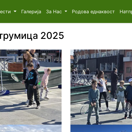
Вести
Галерија
За Нас
Родова еднаквост
Натп
трумица 2025