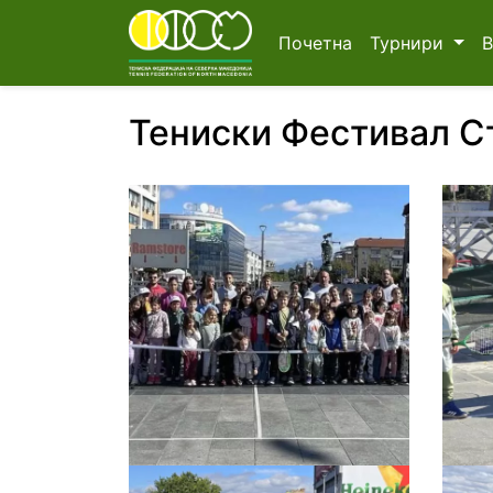
Почетна
Турнири
Тениски Фестивал С