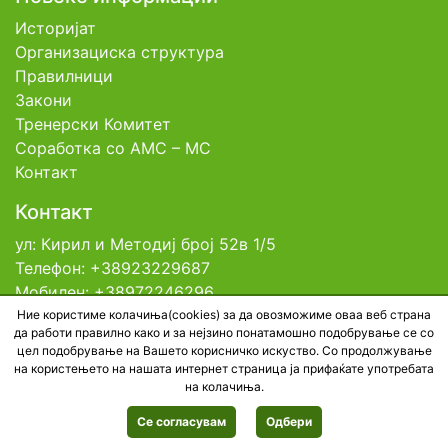
Историјат
Организациска структура
Правилници
Закони
Тренерски Комитет
Соработка со АМС – МС
Контакт
Контакт
ул: Кирил и Методиј број 52в 1/5
Телефон: +38923229687
Мобилен: +38972246296
Емаил: contact@tfsm.mk
Ние користиме колачиња(cookies) за да овозможиме оваа веб страна
да работи правилно како и за нејзино понатамошно подобрување се со
цел подобрување на Вашето корисничко искуство. Со продолжување
на користењето на нашата интернет страница ја прифаќате употребата
© 2026 Тениска Федерација на Северна
на колачиња.
Македонија. All rights reserved. Developed by
BestNetStudio
Се согласувам
Одбери