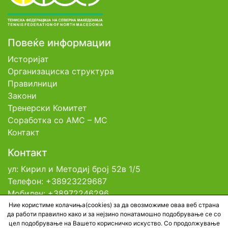
Повеќе информации
Историјат
Организациска структура
Правилници
Закони
Тренерски Комитет
Соработка со АМС – МС
Контакт
Контакт
ул: Кирил и Методиј број 52в 1/5
Телефон: +38923229687
Мобилен: +38972246296
Емаил: contact@tfsm.mk
Ние користиме колачиња(cookies) за да овозможиме оваа веб страна
да работи правилно како и за нејзино понатамошно подобрување се со
цел подобрување на Вашето корисничко искуство. Со продолжување