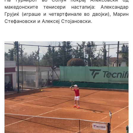
македонските тенисери настапија: Александар
Грујиќ (играше и четвртфинале во двојки), Марин
Стефановски и Алексеј Стојановски.