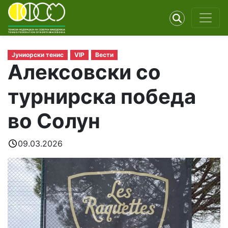
Јуниорски тенис
VIP
Вести
Алексовски со
турнирска победа
во Солун
09.03.2026