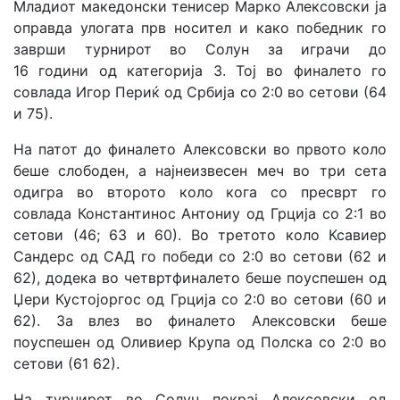
Младиот македонски тенисер Марко Алексовски ја
оправда улогата прв носител и како победник го
заврши турнирот во Солун за играчи до
16 години од категорија 3. Тој во финалето го
совлада Игор Периќ од Србија со 2:0 во сетови (64
и 75).
На патот до финалето Алексовски во првото коло
беше слободен, а најнеизвесен меч во три сета
одигра во второто коло кога со пресврт го
совлада Константинос Антониу од Грција со 2:1 во
сетови (46; 63 и 60). Во третото коло Ксавиер
Сандерс од САД го победи со 2:0 во сетови (62 и
62), додека во четвртфиналето беше поуспешен од
Џери Кустојоргос од Грција со 2:0 во сетови (60 и
62). За влез во финалето Алексовски беше
поуспешен од Оливиер Крупа од Полска со 2:0 во
сетови (61 62).
На турнирот во Солун покрај Алексовски од