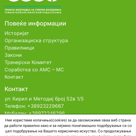
Повеќе информации
Историјат
Организациска структура
Правилници
Закони
Тренерски Комитет
Соработка со АМС – МС
Контакт
Контакт
ул: Кирил и Методиј број 52в 1/5
Телефон: +38923229687
Мобилен: +38972246296
Емаил: contact@tfsm.mk
Ние користиме колачиња(cookies) за да овозможиме оваа веб страна
да работи правилно како и за нејзино понатамошно подобрување се со
цел подобрување на Вашето корисничко искуство. Со продолжување