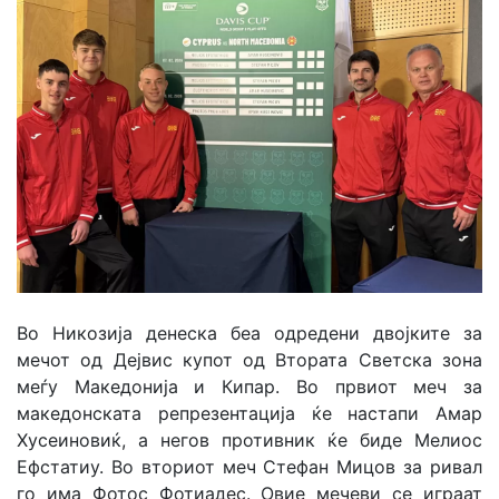
Во Никозија денеска беа одредени двојките за
мечот од Дејвис купот од Втората Светска зона
меѓу Македонија и Кипар. Во првиот меч за
македонската репрезентација ќе настапи Амар
Хусеиновиќ, а негов противник ќе биде Мелиос
Ефстатиу. Во вториот меч Стефан Мицов за ривал
го има Фотос Фотиадес. Овие мечеви се играат