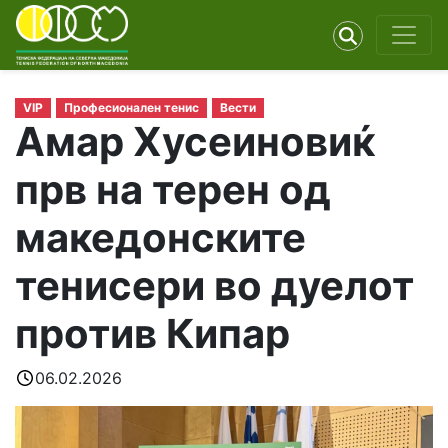
VIP
Професионален тенис
Вести
Амар Хусеиновиќ
прв на терен од
македонските
тенисери во дуелот
против Кипар
06.02.2026