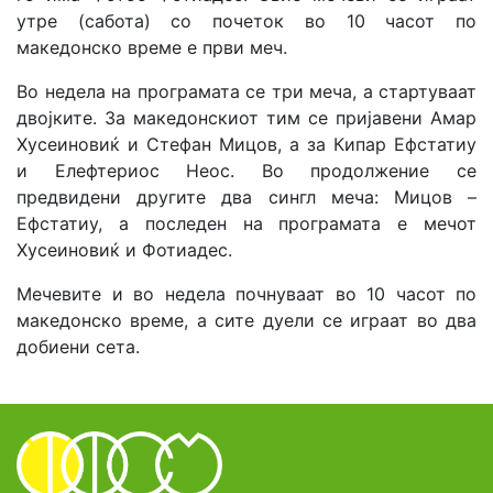
утре (сабота) со почеток во 10 часот по
македонско време е први меч.
Во недела на програмата се три меча, а стартуваат
двојките. За македонскиот тим се пријавени Амар
Хусеиновиќ и Стефан Мицов, а за Кипар Ефстатиу
и Елефтериос Неос. Во продолжение се
предвидени другите два сингл меча: Мицов –
Ефстатиу, а последен на програмата е мечот
Хусеиновиќ и Фотиадес.
Мечевите и во недела почнуваат во 10 часот по
македонско време, а сите дуели се играат во два
добиени сета.