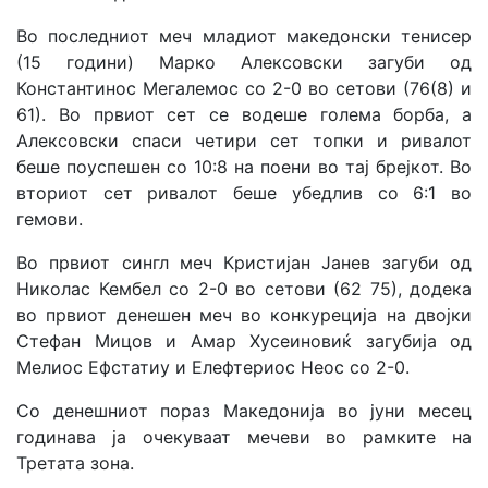
Во последниот меч младиот македонски тенисер
(15 години) Марко Алексовски загуби од
Константинос Мегалемос со 2-0 во сетови (76(8) и
61). Во првиот сет се водеше голема борба, а
Алексовски спаси четири сет топки и ривалот
беше поуспешен со 10:8 на поени во тај брејкот. Во
вториот сет ривалот беше убедлив со 6:1 во
гемови.
Во првиот сингл меч Кристијан Јанев загуби од
Николас Кембел со 2-0 во сетови (62 75), додека
во првиот денешен меч во конкуреција на двојки
Стефан Мицов и Амар Хусеиновиќ загубија од
Мелиос Ефстатиу и Елефтериос Неос со 2-0.
Со денешниот пораз Македонија во јуни месец
годинава ја очекуваат мечеви во рамките на
Третата зона.