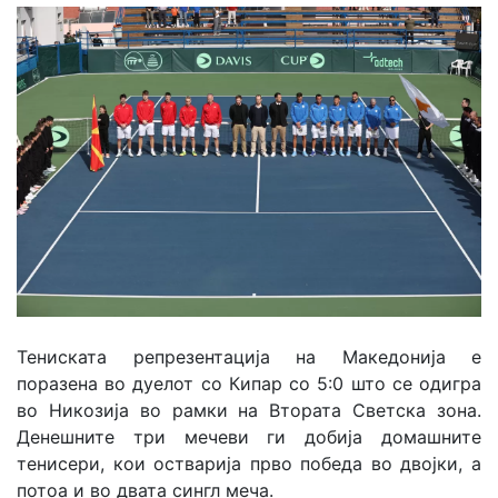
Тениската репрезентација на Македонија е
поразена во дуелот со Кипар со 5:0 што се одигра
во Никозија во рамки на Втората Светска зона.
Денешните три мечеви ги добија домашните
тенисери, кои остварија прво победа во двојки, а
потоа и во двата сингл меча.