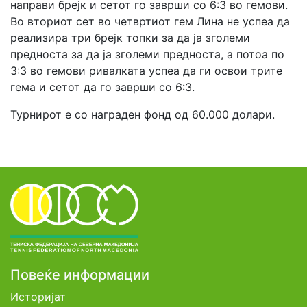
направи брејк и сетот го заврши со 6:3 во гемови.
Во вториот сет во четвртиот гем Лина не успеа да
реализира три брејк топки за да ја зголеми
предноста за да ја зголеми предноста, а потоа по
3:3 во гемови ривалката успеа да ги освои трите
гема и сетот да го заврши со 6:3.
Турнирот е со награден фонд од 60.000 долари.
Повеќе информации
Историјат