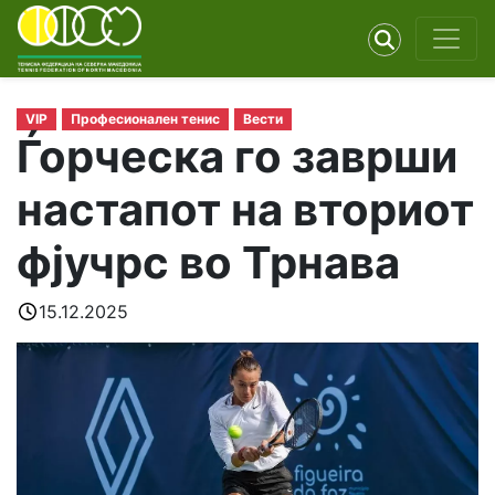
VIP
Професионален тенис
Вести
Ѓорческа го заврши
настапот на вториот
фјучрс во Трнава
15.12.2025