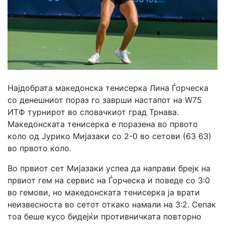
Најдобрата македонска тенисерка Лина Ѓорческа
со денешниот пораз го заврши настапот на W75
ИТФ турнирот во словачкиот град Трнава.
Македонската тенисерка е поразена во првото
коло од Јурико Мијазаки со 2-0 во сетови (63 63)
во првото коло.
Во првиот сет Мијазаки успеа да направи брејк на
првиот гем на сервис на Ѓорческа и поведе со 3:0
во гемови, но македонската тенисерка ја врати
неизвесноста во сетот откако намали на 3:2. Сепак
тоа беше кусо бидејќи противничката повторно