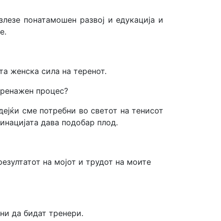
злезе понатамошен развој и едукација и
е.
та женска сила на теренот.
тренажен процес?
дејќи сме потребни во светот на тенисот
инацијата дава подобар плод.
резултатот на мојот и трудот на моите
ни да бидат тренери.