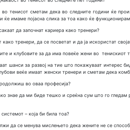
днаквост во тенисот во следните пет години?
 во тенисот сметам дека во следните години ќе прои
а и ќе имаме појасна слика за тоа како ќе функционирам
 сакаат да започнат кариера како тренери?
 како тренери, да се посветат и да ја искористат своја
иите и клубовите за да има повеќе жени во тенискиот 
ат шанси за развој на тие што покажуваат интерес би
лубови веќе имаат женски тренери и сметам дека комб
продолжиш во оваа професија?
ко знае да ми биде тешко и среќна сум што го гледам 
 системот – која би била тоа?
олжи да се менува мислењето дека жените не се способ