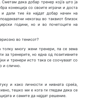
 Сметам дека добар тренер кој/а што ја
обра конекција со своите играчи и доста
 и дали тие ќе најдат добар начин на
 поадекватни некогаш во таквиот близок
ерски години, но и во почетоците на
сериозно во тенисот?
 толку многу жени тренери, па се зема
и за тренерите, но една од позитивните
јки и тренери исто така се соочуваат со
о и слично.
туку и како личности и нивната среќа,
ивно, тешко ми е кога ги гледам дека се
цијата и самите да најдат решение.