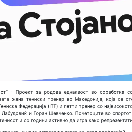
ост“ - Проект за родова еднаквост во соработка с
рвата жена тениски тренер во Македонија,
која се с
ениска Федерација (ITF) и петти тренер со
највисокот
р Лабудовиќ и Горан Шевченко.
Почетоците во спортот 
 тенисот и со години активно да игра како репрезентат