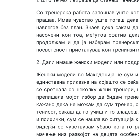
1. Што те мотивираше да станеш тениски
Со тренерска работа започнав уште ког
прашаа. Имав чувство уште тогаш дека
навлегов без план. Знаев дека сакам д
насочени кон тоа, меѓутоа сфатив дек
продолжам и да ја изберам тренерска
посветеност пристапував кон тренинзит
2. Дали имаше женски модели или подд
Женски модели во Македонија не сум им
единствена приказна на којашто се сеќ
се сретнала со неколку жени тренери, 
препишала мојот избор да бидам трене
кажано дека не можам да сум тренер, с
тенисот, сакаш да го учиш и го владееш
и психички, сум се нашла во ситуација 
бидејќи се чувствувам убаво кога го 
мачење низ развојот на децата особен