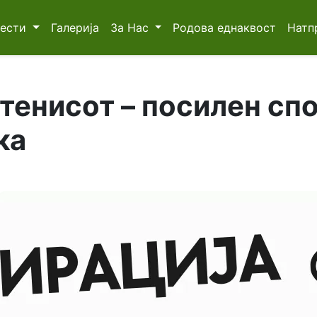
Вести
Галерија
За Нас
Родова еднаквост
Натп
тенисот – посилен спо
ка