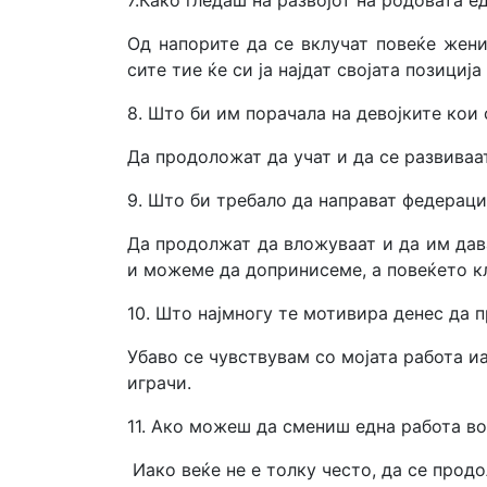
7.Како гледаш на развојот на родовата е
Од напорите да се вклучат повеќе жени
сите тие ќе си ја најдат својата позициј
8. Што би им порачала на девојките кои
Да продоложат да учат и да се развиваат
9. Што би требало да направат федерац
Да продолжат да вложуваат и да им дава
и можеме да допринисеме, а повеќето к
10. Што најмногу те мотивира денес да 
Убаво се чувствувам со мојата работа иа
играчи.
11. Ако можеш да смениш една работа во
Иако веќе не е толку често, да се прод