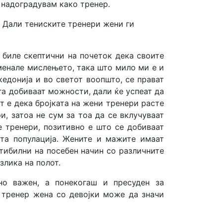
 надоградувам како тренер.
о? Дали тениските тренери жени ги
биле скептични на почеток дека своите
сменале мислењето, така што мило ми е и
едонија и во светот воопшто, се прават
га добиваат можности, дали ќе успеат да
кт е дека бројката на жени тренери расте
, затоа не сум за тоа да се вклучуваат
е тренери, позитивно е што се добиваат
ата популација. Жените и мажите имаат
атибилни на посебен начин со различните
злика на полот.
но важен, а понекогаш и пресуден за
 тренер жена со девојки може да значи