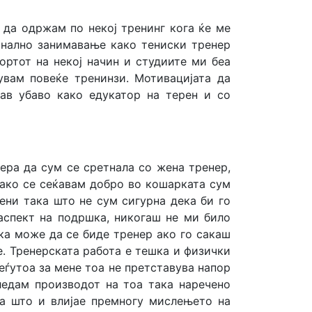
 да одржам по некој тренинг кога ќе ме
онално занимавање како тениски тренер
ортот на некој начин и студиите ми беа
увам повеќе тренинзи. Мотивацијата да
ав убаво како едукатор на терен и со
ера да сум се сретнала со жена тренер,
 ако се сеќавам добро во кошарката сум
ени така што не сум сигурна дека би го
аспект на подршка, никогаш не ми било
ка може да се биде тренер ако го сакаш
е. Тренерската работа е тешка и физички
еѓутоа за мене тоа не претставува напор
ледам производот на тоа така наречено
ја што и влијае премногу мислењето на