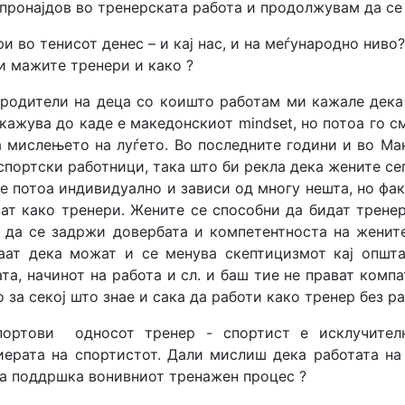
е пронајдов во тренерската работа и продолжувам да се
ри во тенисот денес – и кај нас, и на меѓународно нив
и мажите тренери и како ?
 родители на деца со коишто работам ми кажале дека 
окажува до каде е македонскиот mindset, но потоа го 
а мислењето на луѓето. Во последните години и во Мак
спортски работници, така што би рекла дека жените се
 е потоа индивидуално и зависи од многу нешта, но фа
ат како тренери. Жените се способни да бидат тренери
а да се задржи довербата и компетентноста на женит
аат дека можат и се менува скептицизмот кај општ
та, начинот на работа и сл. и баш тие не прават комп
 за секој што знае и сака да работи како тренер без ра
портови односот тренер - спортист е исклучител
рата на спортистот. Дали мислиш дека работата на
а поддршка вонивниот тренажен процес ?