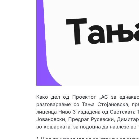
Како дел од Проектот „АС за еднакв
разговаравме со Тања Стојановска, п
лиценца Ниво 3 издадена од Светската Т
Јовановски, Предраг Русевски, Димита
во кошарката, за подоцна да навлезе во