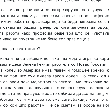
 тренер и како изгледаше патот до оваа професија?
а активно тренирав и се натпреварував, се случуваше
 можам и сакам да пренесам знаење, но во професи
а имам работна професија која ќе биде поврзана со сп
а сакам да бидам тренер од кога започнав да одрж
та работа како професија беше тоа што се чувствув
е иако на почеток не ми беше тоа прва опција.
ршка во почетоците?
ала и не се сеќавам во текот на мојата играчка кари
авам е дека Јелена Генчиќ работела со Новак Ѓоковиќ,
на колеџ во Америка имав главен и помошен тренер ж
р на тоа што сум видела таков модел. Но сепак, од 
е сеќавам дека мојот тренер секогаш ми кажуваше де
, потоа можеш да научиш како се пренесува тоа знаењ
каде што ме прашувале зошто одбирам да „се мачам„, м
работам тоа и ми дава голема сатисфакција кога го г
о со кои што работам. Не се сметам за особа на ко