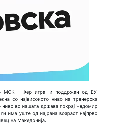
о МОК - Фер игра, и поддржан од ЕУ,
текна со највисокото ниво на тренерска
о ниво во нашата држава покрај Чедомир
ги има уште од најрана возраст најпрво
ивец на Македонија.