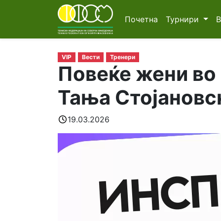
Почетна
Турнири
VIP
Вести
Тренери
Повеќе жени во 
Тања Стојановс
19.03.2026