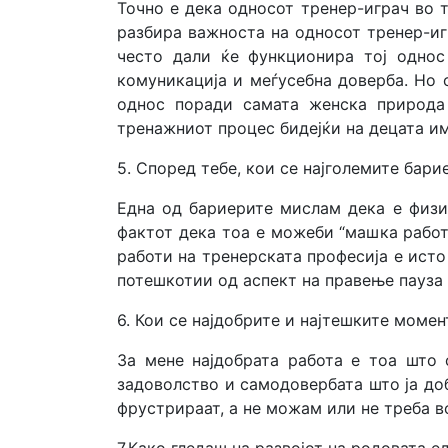
Точно е дека односот тренер-играч во 
разбира важноста на односот тренер-игр
често дали ќе функционира тој однос
комуникација и меѓусебна доверба. Но 
однос поради самата женска природа
тренажниот процес бидејќи на децата и
5. Според тебе, кои се најголемите бар
Една од бариерите мислам дека е физи
фактот дека тоа е можеби “машка работ
работи на тренерската професија е исто
потешкотии од аспект на правење пауза 
6. Кои се најдобрите и најтешките моме
За мене најдобрата работа е тоа што 
задоволство и самодовербата што ја доб
фрустрираат, а не можам или не треба в