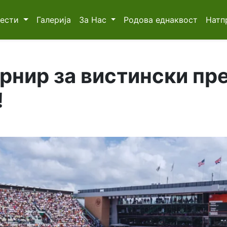
Вести
Галерија
За Нас
Родова еднаквост
Натп
урнир за вистински пр
!