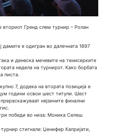
е вториот Гренд слем турнир – Ролан
ј дамите е одигран во далечната 1897
така и денеска мечевите на тенисерките
тората недела на турнирот. Како борбата
а писта.
упно 7, додека на втората позиција е
едум години освои шест титули. Шест
и прераскажуваат нејзините финални
гис.
 три победи во низа: Моника Селеш
 турнир стигнале: Џенифер Капријати,