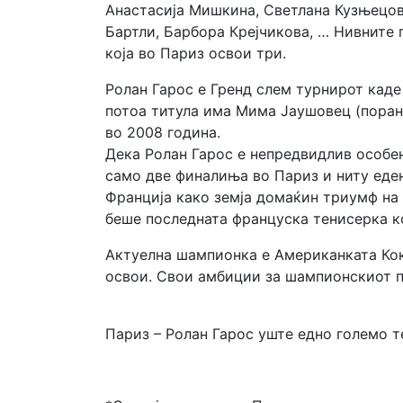
Анастасија Мишкина, Светлана Кузњецов
Бартли, Барбора Крејчикова, … Нивните 
која во Париз освои три.
Ролан Гарос е Гренд слем турнирот каде
потоа титула има Мима Јаушовец (поране
во 2008 година.
Дека Ролан Гарос е непредвидлив особен
само две финалиња во Париз и ниту еден
Франција како земја домаќин триумф на 
беше последната француска тенисерка ко
Актуелна шампионка е Американката Коко
освои. Свои амбиции за шампионскиот п
Париз – Ролан Гарос уште едно големо т