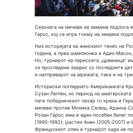
Сезоната на мечеви на земјена подлога 
Гарос, кој се игра токму на земјена подл
Низ историјата на женскиот тенис на Ро
година, а прва шампионка е Адин Масон, 
Но, турнирот на париската „црвеница“ и
се проследени заедно со последните дет
и натпреварот на мрежата, така и на тр
Историски погледнато Американката Крис
Сузан Леглен, но период на аматерската
пати победничкиот пехар го крена и Гер
мечеви против Моника Селеш, Аранча Са
Ролан Гарос има и еден посебен белег п
(1990-1992); Џастин Анен (2005-2007) и 
Францускиот опен е турнирот каде не по