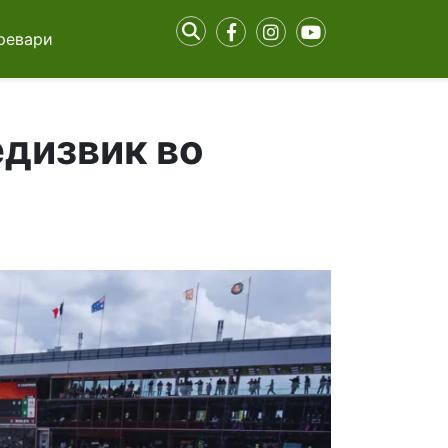
ревари
едизвик во