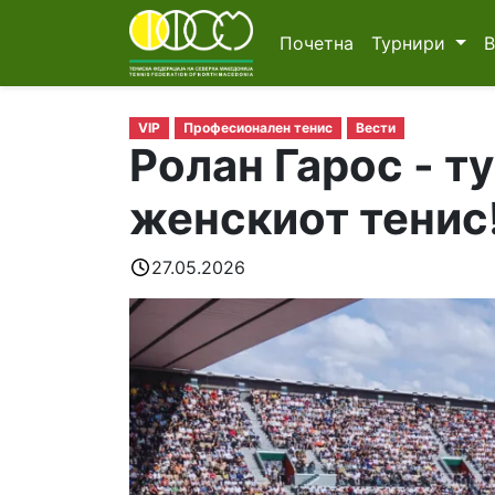
Почетна
Турнири
VIP
Професионален тенис
Вести
Ролан Гарос - т
женскиот тенис
27.05.2026