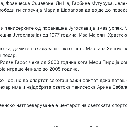
а, Франческа Скиавоне, Ли На, Гарбине Мугуруза, Јеле
победи ги спречија Марија Шарапова да дојде до повеќ
 и тенисерките од поранешна Југославија имаа успех. 
шна Југославија) од 1977 година, Ива Мајоли (Хрватска
о кај дамите покажува и фактот што Мартина Хингис, 
 пехар.
Ролан Гарос чека од 2000 година кога Мери Пирс ја с
ја играше финале во 2005 година.
 Гоф, но во спортот секогаш важи фактот дека потешк
ехар има и најдобрата светска тенисерка Арина Сабал
ениско натпреварување е центарот на светската спортс