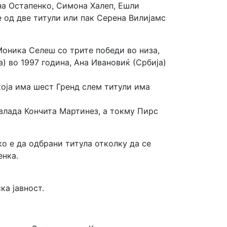
на Остапенко, Симона Халеп, Ешли
е од две титули или пак Серена Вилијамс
Моника Селеш со трите победи во низа,
) во 1997 година, Ана Ивановиќ (Србија)
која има шест Гренд слем титули има
овлада Кончита Мартинез, а токму Пирс
о е да одбрани титула отколку да се
енка.
ка јавност.