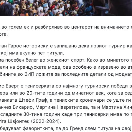
е во голем ек и разбирливо во центарот на вниманието 
ога.
лан Гарос историски е запишано дека првиот турнир ка
кој има вкупно пет титули.
ма посебен белег во женскиот спорт. Како во минатото 
али на француската мода, ова особено е изразено во в
ибините во ВИП ложите за последните детали од моднат
 Еверт е тенисерката со најмногу турнирски победи вк
 ера или во 20-тите години од минатиот век, кога за с
манката Штефи Граф, а тениските хроничари се уште г
нчез Викарио, Мартина Навратилова, па и Мартина Хин
оследните 30-тина години каде три тенисерки имаа по
Ига Швјонтек (2022-2024).
бедуваат фаворитките, па до Гренд слем титула на овој