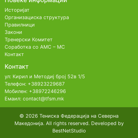
Повеќе информации
Историјат
Организациска структура
Правилници
Закони
Тренерски Комитет
Соработка со АМС – МС
Контакт
Контакт
ул: Кирил и Методиј број 52в 1/5
Телефон: +38923229687
Мобилен: +38972246296
Емаил: contact@tfsm.mk
© 2026 Тениска Федерација на Северна
Македонија. All rights reserved. Developed by
BestNetStudio