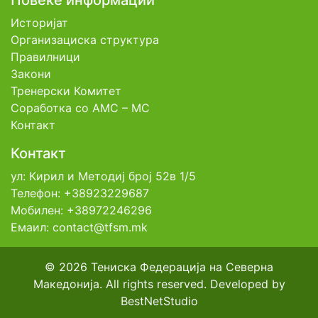
Повеќе информации
Историјат
Организациска структура
Правилници
Закони
Тренерски Комитет
Соработка со АМС – МС
Контакт
Контакт
ул: Кирил и Методиј број 52в 1/5
Телефон: +38923229687
Мобилен: +38972246296
Емаил: contact@tfsm.mk
© 2026 Тениска Федерација на Северна
Македонија. All rights reserved. Developed by
BestNetStudio