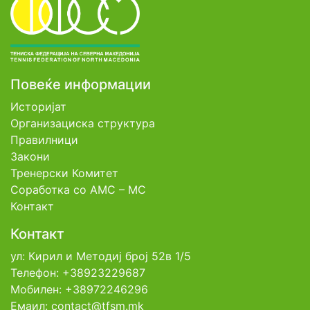
Повеќе информации
Историјат
Организациска структура
Правилници
Закони
Тренерски Комитет
Соработка со АМС – МС
Контакт
Контакт
ул: Кирил и Методиј број 52в 1/5
Телефон: +38923229687
Мобилен: +38972246296
Емаил: contact@tfsm.mk