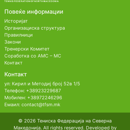
Повеќе информации
Историјат
Организациска структура
Правилници
Закони
Тренерски Комитет
Соработка со АМС – МС
Контакт
Контакт
ул: Кирил и Методиј број 52в 1/5
Телефон: +38923229687
Мобилен: +38972246296
Емаил: contact@tfsm.mk
© 2026 Тениска Федерација на Северна
Македонија. All rights reserved. Developed by