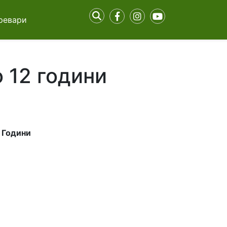
ревари
 12 години
2 Години