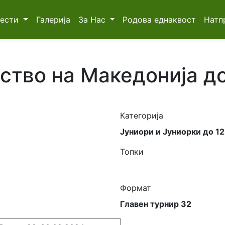
Вести
Галерија
За Нас
Родова еднаквост
Натп
тво на Македонија до
Категорија
Јуниори и Јуниорки до 1
Топки
Формат
Главен турнир 32