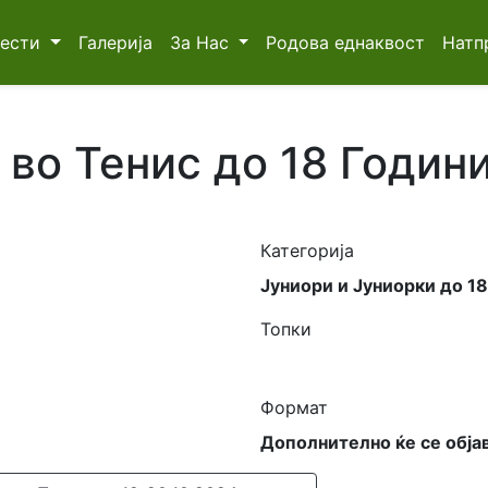
Вести
Галерија
За Нас
Родова еднаквост
Натп
во Тенис до 18 Годин
Категорија
Јуниори и Јуниорки до 1
Топки
Формат
Дополнително ќе се обја