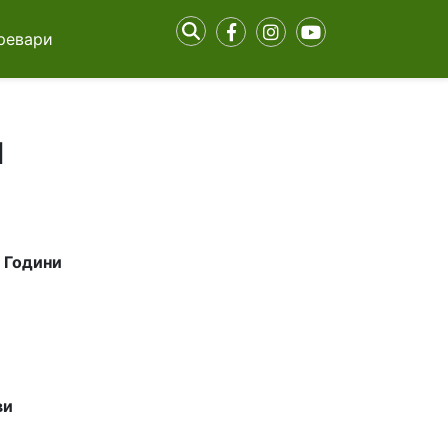
ревари
и
8 Години
ви