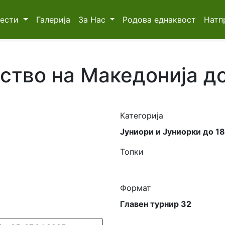
Вести
Галерија
За Нас
Родова еднаквост
Натп
тво на Македонија до
Категорија
Јуниори и Јуниорки до 1
Топки
Формат
Главен турнир 32