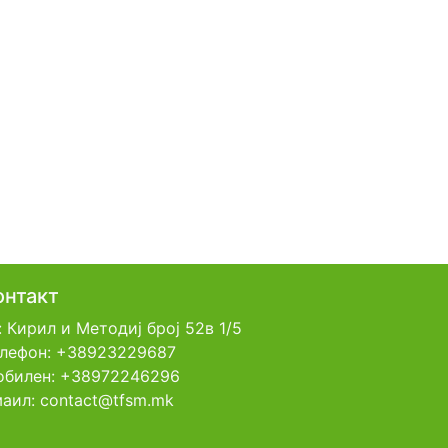
онтакт
: Кирил и Методиј број 52в 1/5
лефон: +38923229687
билен: +38972246296
аил: contact@tfsm.mk