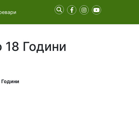
ревари
 18 Години
8 Години