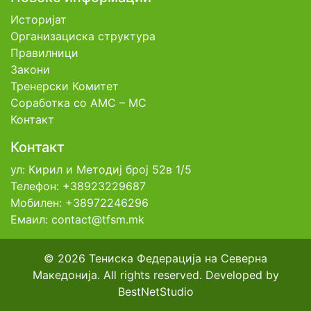
Историјат
Организациска структура
Правилници
Закони
Тренерски Комитет
Соработка со АМС – МС
Контакт
Контакт
ул: Кирил и Методиј број 52в 1/5
Телефон: +38923229687
Мобилен: +38972246296
Емаил: contact@tfsm.mk
© 2026 Тениска Федерација на Северна
Македонија. All rights reserved. Developed by
BestNetStudio