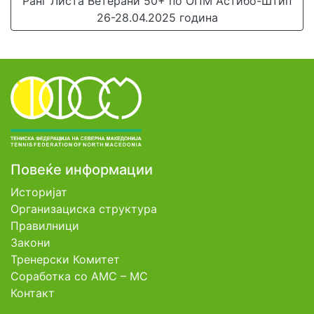
Ранг Листа Ветерани 50+ по ОПМ Астибо-Штип
26-28.04.2025 година
Повеќе информации
Историјат
Организациска структура
Правилници
Закони
Тренерски Комитет
Соработка со АМС – МС
Контакт