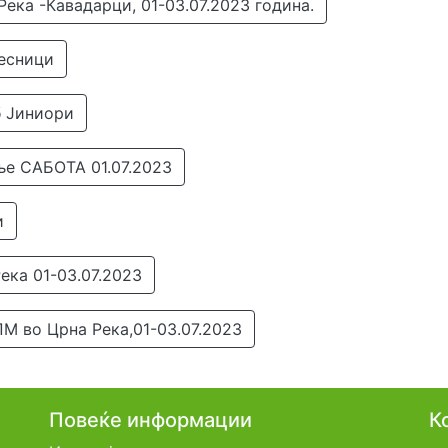
ека -Кавадарци, 01-03.07.2023 година.
чесници
б Јиниори
ање САБОТА 01.07.2023
и
ека 01-03.07.2023
ПМ во Црна Река,01-03.07.2023
Повеќе информации
К