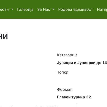
Вести
Галерија
За Нас
Родова еднаквост
Натп
ни
Категорија
Јуниори и Јуниорки до 1
Топки
Формат
Главен турнир 32