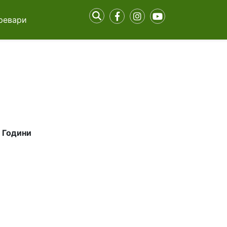
ревари
4 Години