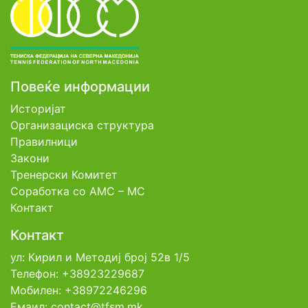
Повеќе информации
Историјат
Организациска структура
Правилници
Закони
Тренерски Комитет
Соработка со АМС – МС
Контакт
Контакт
ул: Кирил и Методиј број 52в 1/5
Телефон: +38923229687
Мобилен: +38972246296
Емаил: contact@tfsm.mk