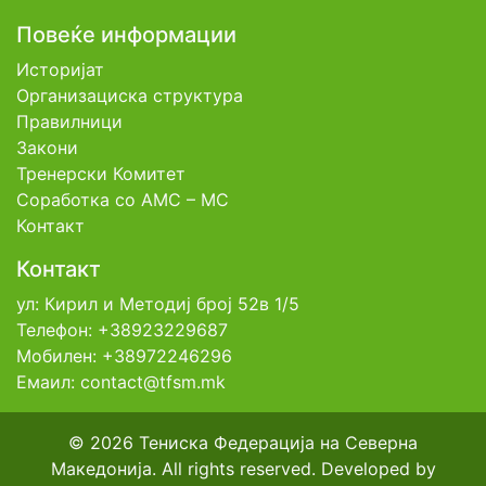
Повеќе информации
Историјат
Организациска структура
Правилници
Закони
Тренерски Комитет
Соработка со АМС – МС
Контакт
Контакт
ул: Кирил и Методиј број 52в 1/5
Телефон: +38923229687
Мобилен: +38972246296
Емаил: contact@tfsm.mk
© 2026 Тениска Федерација на Северна
Македонија. All rights reserved. Developed by