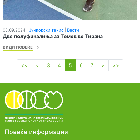
08.09.2024 |
Јуниорски тенис
|
Вести
Две полуфиналиња за Темов во Тирана
ВИДИ ПОВЕЌЕ
<<
<
3
4
5
6
7
>
>>
Повеќе информации