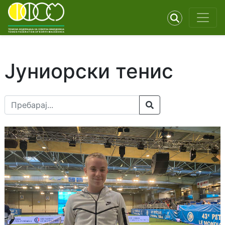
Јуниорски тенис