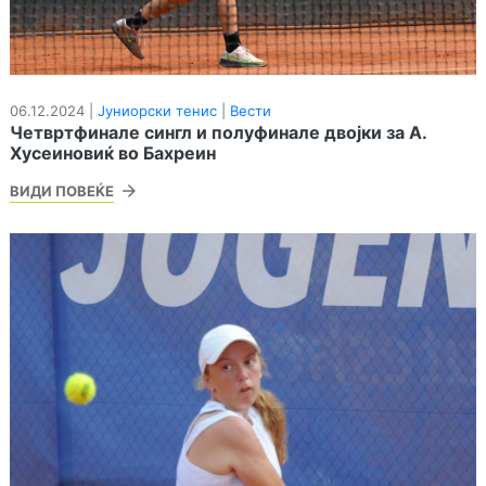
06.12.2024 |
Јуниорски тенис
|
Вести
Четвртфинале сингл и полуфинале двојки за А.
Хусеиновиќ во Бахреин
ВИДИ ПОВЕЌЕ