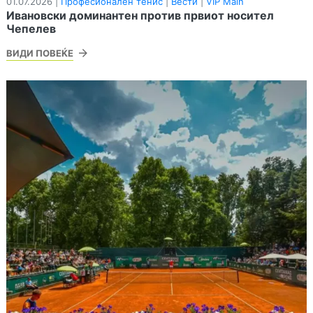
01.07.2026 |
Професионален тенис
|
Вести
|
VIP Main
Ивановски доминантен против првиот носител
Чепелев
ВИДИ ПОВЕЌЕ