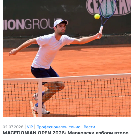
02.07.2026 |
VIP
|
Професионален тенис
|
Вести
MACEDONIAN OPEN 2026: Марковски избори второ