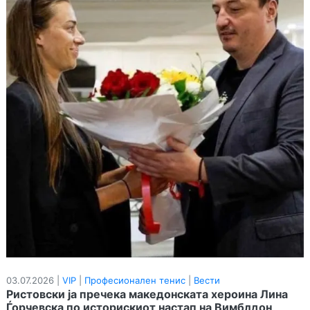
03.07.2026 |
VIP
|
Професионален тенис
|
Вести
Ристовски ја пречека македонската хероина Лина
Ѓорчевска по историскиот настап на Вимблдон