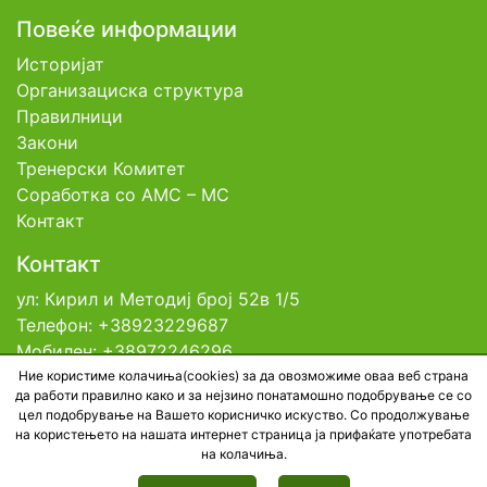
Повеќе информации
Историјат
Организациска структура
Правилници
Закони
Тренерски Комитет
Соработка со АМС – МС
Контакт
Контакт
ул: Кирил и Методиј број 52в 1/5
Телефон: +38923229687
Мобилен: +38972246296
Емаил: contact@tfsm.mk
Ние користиме колачиња(cookies) за да овозможиме оваа веб страна
да работи правилно како и за нејзино понатамошно подобрување се со
цел подобрување на Вашето корисничко искуство. Со продолжување
на користењето на нашата интернет страница ја прифаќате употребата
© 2026 Тениска Федерација на Северна
на колачиња.
Македонија. All rights reserved. Developed by