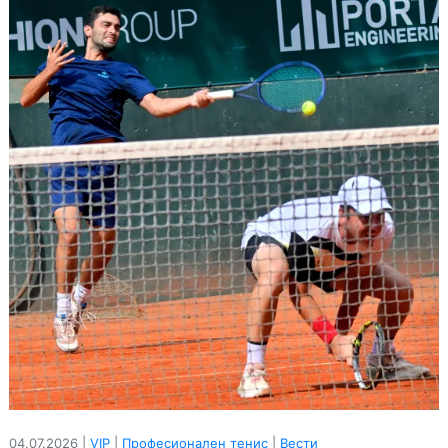
04.07.2026 |
VIP
|
Професионален тенис
|
Вести