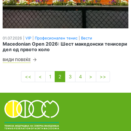
01.07.2026 |
VIP
|
Професионален тенис
|
Вести
Macedonian Open 2026: Шест македонски тенисери
дел од првото коло
ВИДИ ПОВЕЌЕ
<<
<
1
2
3
4
>
>>