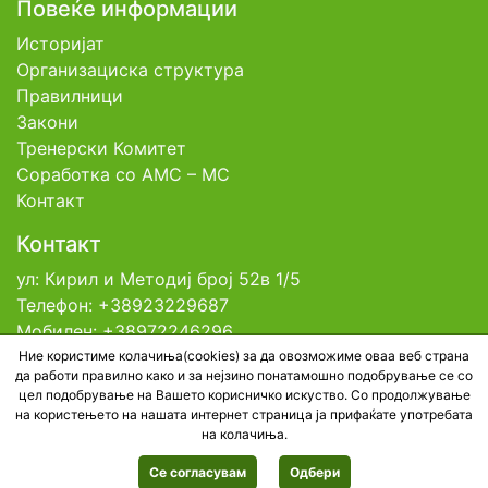
Повеќе информации
Историјат
Организациска структура
Правилници
Закони
Тренерски Комитет
Соработка со АМС – МС
Контакт
Контакт
ул: Кирил и Методиј број 52в 1/5
Телефон: +38923229687
Мобилен: +38972246296
Емаил: contact@tfsm.mk
Ние користиме колачиња(cookies) за да овозможиме оваа веб страна
да работи правилно како и за нејзино понатамошно подобрување се со
цел подобрување на Вашето корисничко искуство. Со продолжување
на користењето на нашата интернет страница ја прифаќате употребата
© 2026 Тениска Федерација на Северна
на колачиња.
Македонија. All rights reserved. Developed by
BestNetStudio
Се согласувам
Одбери