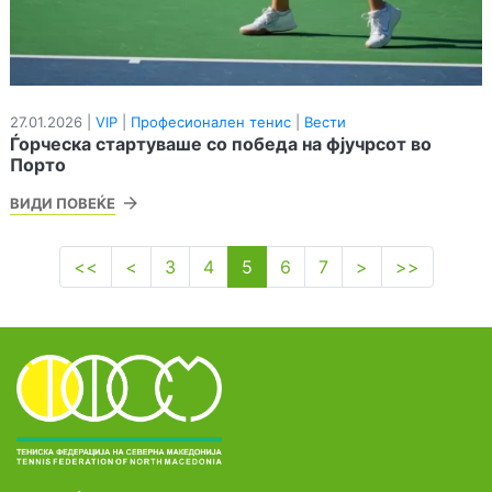
27.01.2026 |
VIP
|
Професионален тенис
|
Вести
Ѓорческа стартуваше со победа на фјучрсот во
Порто
ВИДИ ПОВЕЌЕ
<<
<
3
4
5
6
7
>
>>