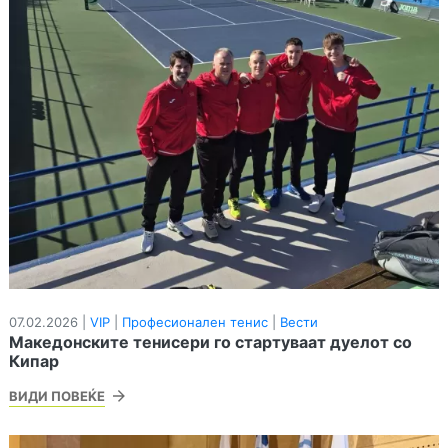
07.02.2026 |
VIP
|
Професионален тенис
|
Вести
Македонските тенисери го стартуваат дуелот со
Кипар
ВИДИ ПОВЕЌЕ