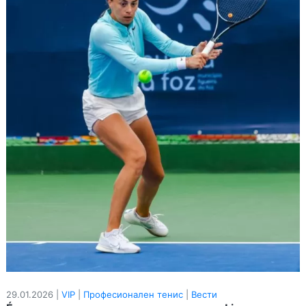
29.01.2026 |
VIP
|
Професионален тенис
|
Вести