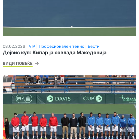
08.02.2026 |
VIP
|
Професионален тенис
|
Вести
Дејвис куп: Кипар ја совлада Македонија
ВИДИ ПОВЕЌЕ