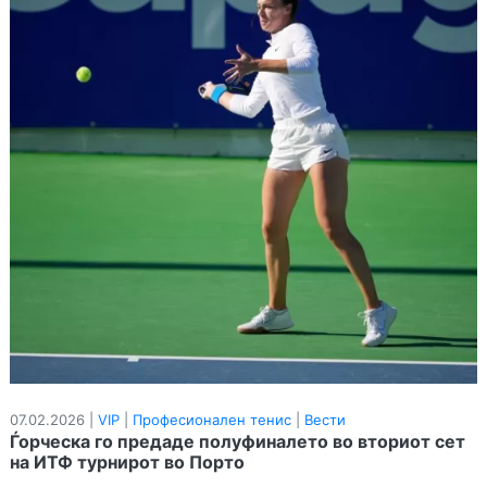
07.02.2026 |
VIP
|
Професионален тенис
|
Вести
Ѓорческа го предаде полуфиналето во вториот сет
на ИТФ турнирот во Порто