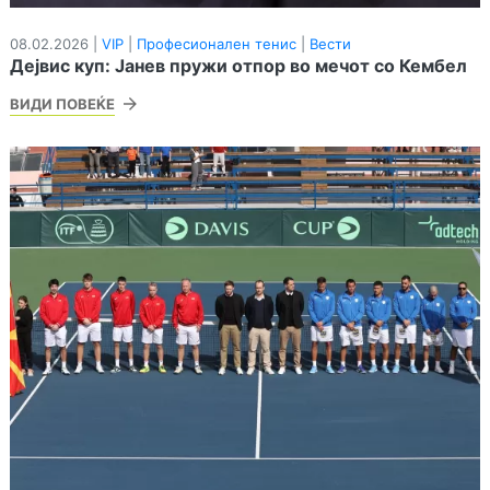
08.02.2026 |
VIP
|
Професионален тенис
|
Вести
Дејвис куп: Јанев пружи отпор во мечот со Кембел
ВИДИ ПОВЕЌЕ