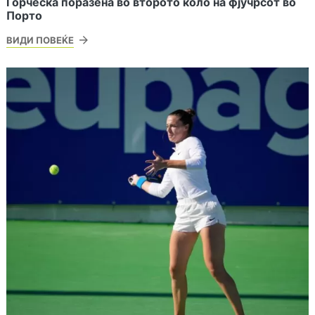
Ѓорческа поразена во второто коло на фјучрсот во
Порто
ВИДИ ПОВЕЌЕ