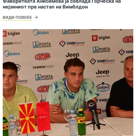
Фаворитката Анисимова ја совлада Ѓорческа на
нејзиниот прв настап на Вимблдон
ВИДИ ПОВЕЌЕ