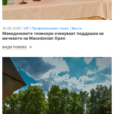
30.06.2026 |
VIP
|
Професионален тенис
|
Вести
Македонските тенисери очекуваат поддршка на
мечевите на Macedonian Open
ВИДИ ПОВЕЌЕ