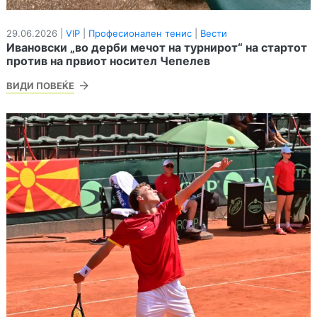
29.06.2026 |
VIP
|
Професионален тенис
|
Вести
Ивановски „во дерби мечот на турнирот“ на стартот
против на првиот носител Чепелев
ВИДИ ПОВЕЌЕ