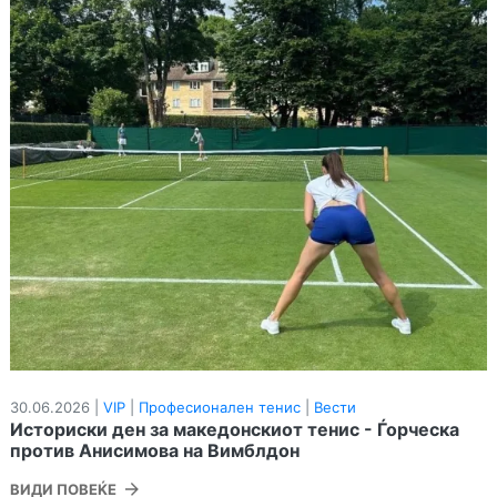
30.06.2026 |
VIP
|
Професионален тенис
|
Вести
Историски ден за македонскиот тенис - Ѓорческа
против Анисимова на Вимблдон
ВИДИ ПОВЕЌЕ