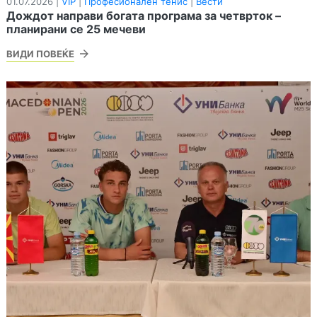
01.07.2026 |
VIP
|
Професионален тенис
|
Вести
Дождот направи богата програма за четврток –
планирани се 25 мечеви
ВИДИ ПОВЕЌЕ