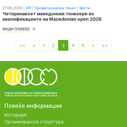
27.06.2026 |
VIP
|
Професионален тенис
|
Вести
Четиринаесет македонски тенисери во
квалификациите на Macedonian open 2026
ВИДИ ПОВЕЌЕ
<<
<
1
2
3
4
5
>
>>
Повеќе информации
Историјат
Организациска структура