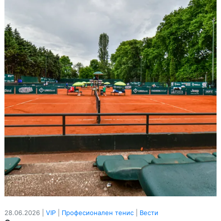
28.06.2026 |
VIP
|
Професионален тенис
|
Вести