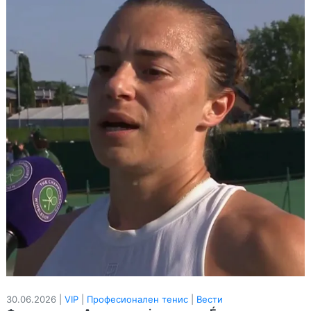
30.06.2026 |
VIP
|
Професионален тенис
|
Вести