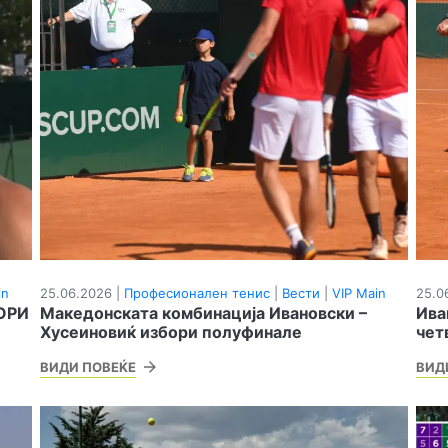
in
25.06.2026 |
Професионален тенис
|
Вести
|
VIP Main
25.0
ОРИ
Македонската комбинација Ивановски –
Ива
Хусеиновиќ избори полуфинале
чет
ВИДИ ПОВЕЌЕ
ВИД