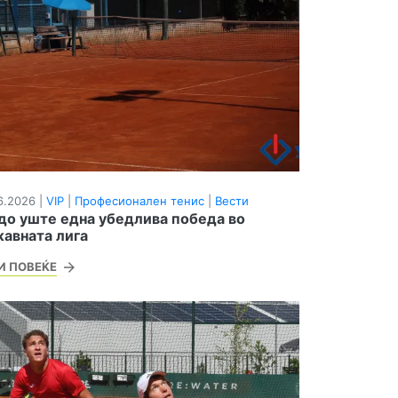
6.2026 |
VIP
|
Професионален тенис
|
Вести
 до уште една убедлива победа во
авната лига
И ПОВЕЌЕ