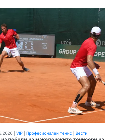
6.2026 |
VIP
|
Професионален тенис
|
Вести
 на победи на македонските тенисери на