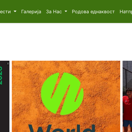
Вести
Галерија
За Нас
Родова еднаквост
Натп