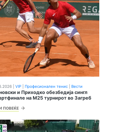
6.2026 |
VIP
|
Професионален тенис
|
Вести
новски и Приходко обезбедија сингл
вртфинале на М25 турнирот во Загреб
И ПОВЕЌЕ