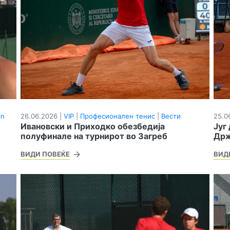
in
26.06.2026 |
VIP
|
Професионален тенис
|
Вести
25.0
Ивановски и Приходко обезбедија
Југ
полуфинале на турнирот во Загреб
Држ
ВИДИ ПОВЕЌЕ
ВИД