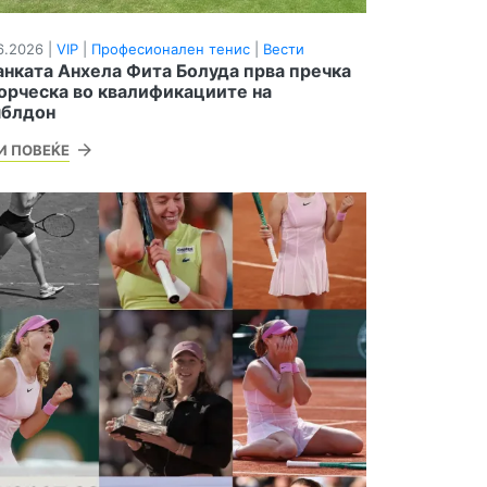
6.2026 |
VIP
|
Професионален тенис
|
Вести
нката Анхела Фита Болуда прва пречка
Ѓорческа во квалификациите на
блдон
И ПОВЕЌЕ