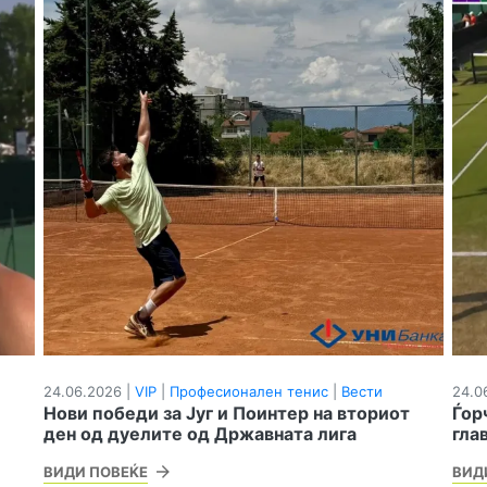
24.06.2026 |
VIP
|
Професионален тенис
|
Вести
24.0
Нови победи за Југ и Поинтер на вториот
Ѓор
ден од дуелите од Државната лига
гла
ВИДИ ПОВЕЌЕ
ВИД