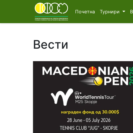
Почетна
Турнири
Вести