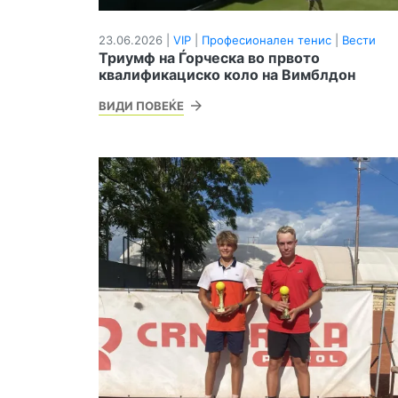
23.06.2026 |
VIP
|
Професионален тенис
|
Вести
Триумф на Ѓорческа во првото
квалификациско коло на Вимблдон
ВИДИ ПОВЕЌЕ