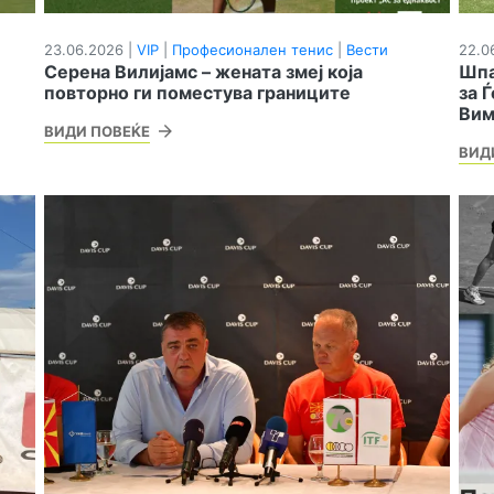
23.06.2026 |
VIP
|
Професионален тенис
|
Вести
22.0
Серена Вилијамс – жената змеј која
Шпа
повторно ги поместува границите
за 
Вим
ВИДИ ПОВЕЌЕ
ВИД