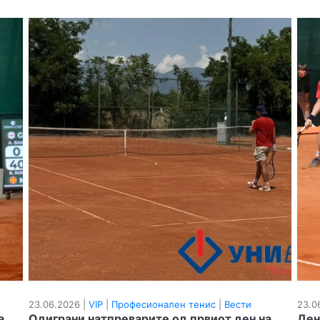
23.06.2026 |
VIP
|
Професионален тенис
|
Вести
23.0
а
Одиграни натпреварите од првиот ден на
Ден