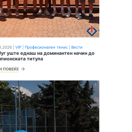
6.2026 |
VIP
|
Професионален тенис
|
Вести
Југ уште еднаш на доминантен начин до
пионската титула
И ПОВЕЌЕ