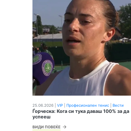
25.06.2026 |
VIP
|
Професионален тенис
|
Вести
Ѓорческа: Кога си тука даваш 100% за да
успееш
ВИДИ ПОВЕЌЕ