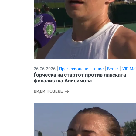
26.06.2026 |
Професионален тенис
|
Вести
|
VIP Ma
Ѓорческа на стартот против ланската
финалистка Анисимова
ВИДИ ПОВЕЌЕ