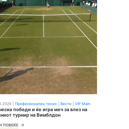
6.2026 |
Професионален тенис
|
Вести
|
VIP Main
ческа победи и ќе игра меч за влез на
вниот турнир на Вимблдон
И ПОВЕЌЕ