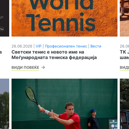
26.06.2026 |
VIP
|
Професионален тенис
|
Вести
26.0
а
Светски тенис е новото име на
ТК 
Меѓународната тениска федерација
шам
ВИДИ ПОВЕЌЕ
ВИД