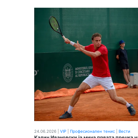
24.06.2026 |
VIP
|
Професионален тенис
|
Вести
Калин Ивановски ја мина првата пречка н